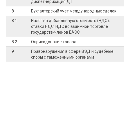
диспетчеризация ДТ
8
Бухгалтерский учет международных сделок
8.1
Налог на добавленную стоимость (НДС),
ставки НДС, НДС во взаимной торговле
государств-членов ЕАЭС
8.2
Оприходование товара
9
Правонарушения в сфере ВЭД и судебные
споры с таможенными органами
9.1
Виды и правовая характеристика
правонарушений в таможенной сфере
9.2
Обжалование решений, действия,
бездействия таможенных органов,
корректировка таможенной стоимости
Итоговая аттестация
-
Итого
4