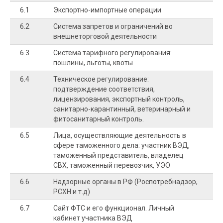
6.1
Экспортно-импортные операции
6.2
Система запретов и ограничений во
внешнеторговой деятельности
6.3
Система тарифного регулирования:
пошлины, льготы, квоты
6.4
Техническое регулирование:
подтверждение соответствия,
лицензирования, экспортный контроль,
санитарно-карантинный, ветеринарный и
фитосанитарный контроль.
6.5
Лица, осуществляющие деятельность в
сфере таможенного дела: участник ВЭД,
таможенный представитель, владелец
СВХ, таможенный перевозчик, УЭО
6.6
Надзорные органы в РФ (Роспотребнадзор,
РСХН и т.д)
6.7
Сайт ФТС и его функционал. Личный
0
кабинет участника ВЭД