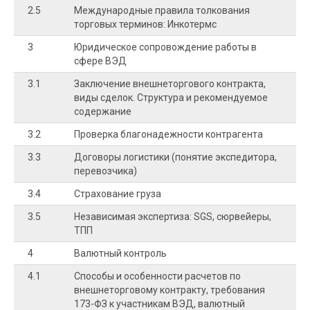
2.5
Международные правила толкования
1
торговых терминов: Инкотермс
3
Юридическое сопровождение работы в
сфере ВЭД
3.1
Заключение внешнеторгового контракта,
виды сделок. Структура и рекомендуемое
содержание
3.2
Проверка благонадежности контрагента
3.3
Договоры логистики (понятие экспедитора,
перевозчика)
3.4
Страхование груза
3.5
Независимая экспертиза: SGS, сюрвейеры,
ТПП
4
Валютный контроль
4.1
Способы и особенности расчетов по
1
внешнеторговому контракту, требования
173-ФЗ к участникам ВЭД, валютный