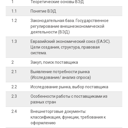
1
Теоретические основы ВЭД
1.1
Понятие ВЭД
0
1.2
Законодательная база. Государственное
регулирование внешнеэкономической
деятельности (ВЭД)
1.3
Евразийский экономический союз (ЕАЭС).
Цели создания, структура, правовая
система.
2
Закуп, поиск поставщика
2.1
Выявление потребности рынка
(Исследование/ анализ спроса)
2.2
Исследование рынка, выбор поставщика
2.3
Особенности работы с поставщиками из
разных стран
2.4
Внешнеторговые документы:
классификация, функции, требования к
оформлению